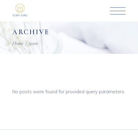
Skip
to
the
content
ARCHIVE
Home
team
No posts were found for provided query parameters.