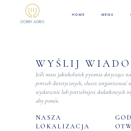
HOME
MENU
WYŚLIJ WIAD
Jeśli masz jakiekolwiek pytania dotyczące n
potrzeb dietetycznych, chcesz zorganizować 
wydarzenie lub potrzebujesz dodatkowych inf
aby pomóc.
NASZA
GOD
LOKALIZACJA
OTW