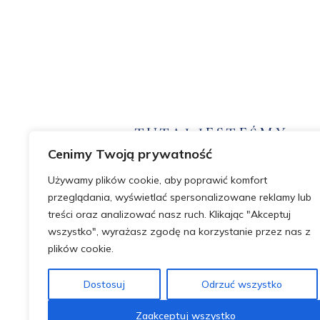
TUTAJ JESTEŚMY
Cenimy Twoją prywatność
Cukrowa 1f, 52-316 Wrocław
+48 576 949 980
Używamy plików cookie, aby poprawić komfort
kontakt@dobryadreswroclaw.pl
przeglądania, wyświetlać spersonalizowane reklamy lub
treści oraz analizować nasz ruch. Klikając "Akceptuj
wszystko", wyrażasz zgodę na korzystanie przez nas z
plików cookie.
Dostosuj
Odrzuć wszystko
Zaakceptuj wszystko