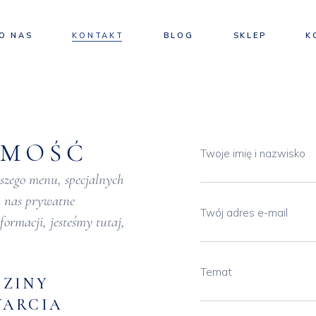
Adres
O NAS
KONTAKT
BLOG
SKLEP
K
Adres
OMOŚĆ
Twoje imię i nazwisko
aszego menu, specjalnych
u nas prywatne
Twój adres e-mail
ormacji, jesteśmy tutaj,
Temat
ZINY
ARCIA