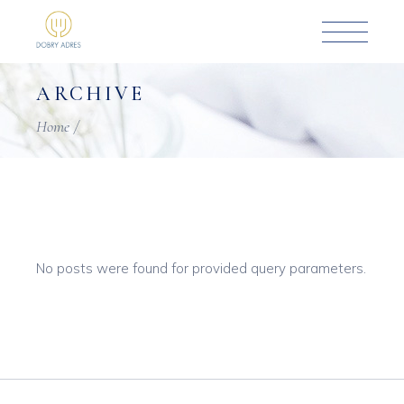
Skip
to
the
content
ARCHIVE
Home
No posts were found for provided query parameters.