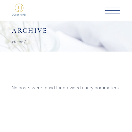
Skip
to
the
content
ARCHIVE
Home
No posts were found for provided query parameters.