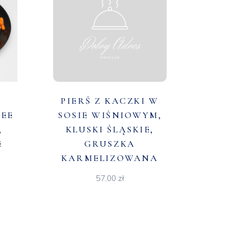
PIERŚ Z KACZKI W
REE
SOSIE WIŚNIOWYM,
,
KLUSKI ŚLĄSKIE,
E
GRUSZKA
KARMELIZOWANA
57,00
zł