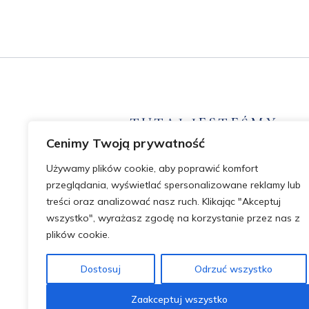
TUTAJ JESTEŚMY
Cenimy Twoją prywatność
Cukrowa 1f, 52-316 Wrocław
+48 576 949 980
Używamy plików cookie, aby poprawić komfort
kontakt@dobryadreswroclaw.pl
przeglądania, wyświetlać spersonalizowane reklamy lub
treści oraz analizować nasz ruch. Klikając "Akceptuj
wszystko", wyrażasz zgodę na korzystanie przez nas z
plików cookie.
Dostosuj
Odrzuć wszystko
Zaakceptuj wszystko