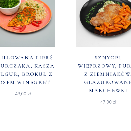
ILLOWANA PIERŚ
SZNYCEL
KURCZAKA, KASZA
WIEPRZOWY, PU
ULGUR, BROKUŁ Z
Z ZIEMNIAKÓW
OSEM WINEGRET
GLAZUROWAN
MARCHEWKI
43,00
zł
47,00
zł