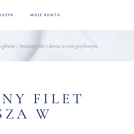
OSZYK
MOJE KONTO
 główne
Smażony filet z dorsza w sosie grzybowym
NY FILET
SZA W