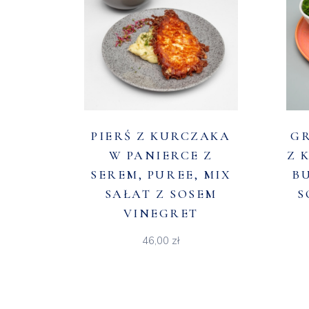
PIERŚ Z KURCZAKA
GR
W PANIERCE Z
Z 
SEREM, PUREE, MIX
B
SAŁAT Z SOSEM
S
VINEGRET
46,00
zł