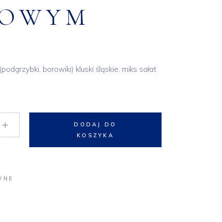
BOWYM
podgrzybki, borowiki) kluski śląskie, miks sałat
 sosie grzybowym quantity
DODAJ DO
KOSZYKA
WNE