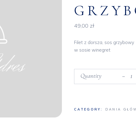
GRZY
49,00
zł
Filet z dorsza, sos grzybowy (
w sosie winegret
Smażony filet z dorsza w
Quantity
CATEGORY:
DANIA GŁÓ