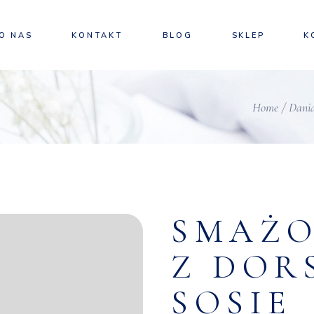
Adres
O NAS
KONTAKT
BLOG
SKLEP
K
Adres
Home
Dania
SMAŻO
Z DOR
SOSIE