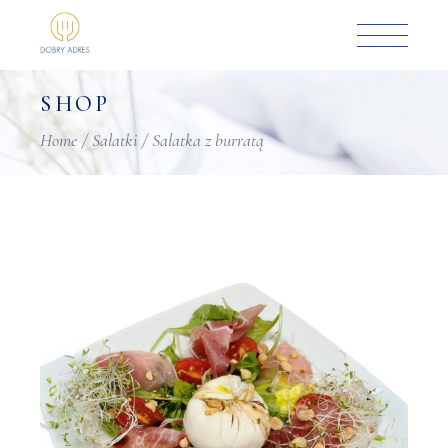
Skip
to
the
content
SHOP
Home
Sałatki
Sałatka z burratą