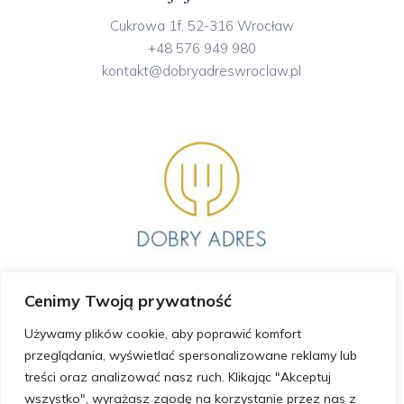
Cukrowa 1f, 52-316 Wrocław
+48 576 949 980
kontakt@dobryadreswroclaw.pl
Cenimy Twoją prywatność
GODZINY OTWARCIA
Używamy plików cookie, aby poprawić komfort
przeglądania, wyświetlać spersonalizowane reklamy lub
Poniedziałek – Piątek 12:00 – 21:00
treści oraz analizować nasz ruch. Klikając "Akceptuj
Sobota 12:00 – 21:00
wszystko", wyrażasz zgodę na korzystanie przez nas z
Niedziela 12:00 – 21:00