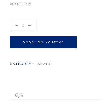
balsamiczny
Sałatka z burratą quantity
DODAJ DO KOSZYKA
CATEGORY:
SAŁATKI
Opis