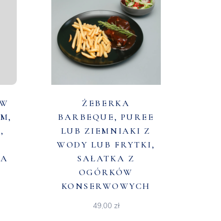
 W
ŻEBERKA
M,
BARBEQUE, PUREE
,
LUB ZIEMNIAKI Z
WODY LUB FRYTKI,
NA
SAŁATKA Z
OGÓRKÓW
KONSERWOWYCH
49,00
zł