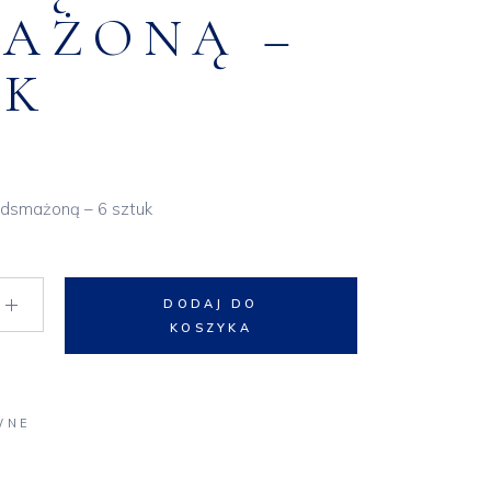
AŻONĄ –
UK
podsmażoną – 6 sztuk
ą podsmażoną – 6 sztuk quantity
DODAJ DO
KOSZYKA
WNE