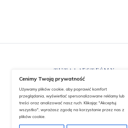
TUTAJ JESTEŚMY
Cenimy Twoją prywatność
Cukrowa 1f, 52-316 Wrocław
+48 576 949 980
Używamy plików cookie, aby poprawić komfort
kontakt@dobryadreswroclaw.pl
przeglądania, wyświetlać spersonalizowane reklamy lub
treści oraz analizować nasz ruch. Klikając "Akceptuj
wszystko", wyrażasz zgodę na korzystanie przez nas z
plików cookie.