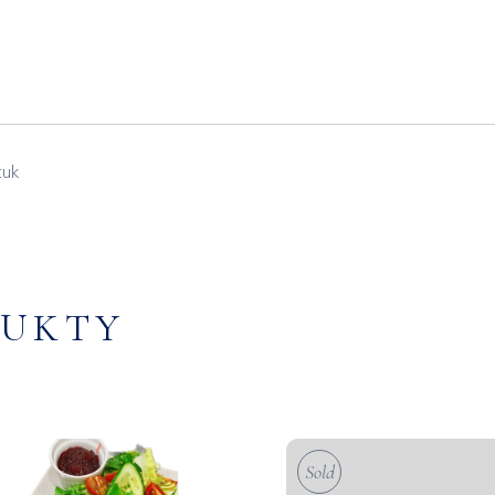
tuk
DUKTY
Sold