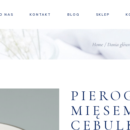
Adres
O NAS
KONTAKT
BLOG
SKLEP
K
Adres
Home
Dania głów
PIERO
MIĘSE
CEBUL