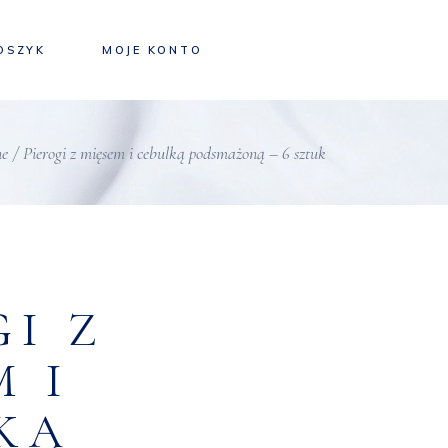
OSZYK
MOJE KONTO
ne
Pierogi z mięsem i cebulką podsmażoną – 6 sztuk
GI Z
M I
KĄ