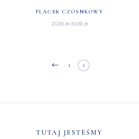
PLACEK CZOSNKOWY
21,00
zł
–
31,00
zł
Zakres
cen:
od
21,00 zł
do
31,00 zł
1
2
TUTAJ JESTEŚMY