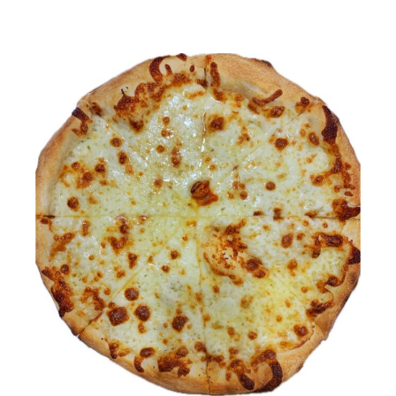
od
30,00 zł
do
40,00 zł