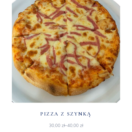
PIZZA Z SZYNKĄ
30,00
zł
–
40,00
zł
Zakres
cen: